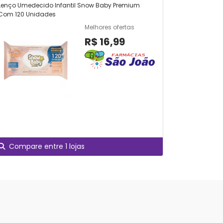
Lenço Umedecido Infantil Snow Baby Premium
Fita Transp
Com 120 Unidades
Melhores ofertas
R$ 16,99
Compare entre 1 lojas
Compare