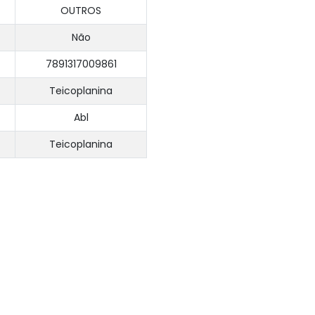
OUTROS
Não
7891317009861
Teicoplanina
Abl
Teicoplanina