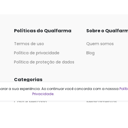
Políticas do Qualfarma
Sobre o Qualfar
Termos de uso
Quem somos
Política de privacidade
Blog
Política de proteção de dados
Categorias
horar a sua experiência. Ao continuar você concorda com a nosssa
Polít
Cabelos
Maquiagem
Privacidade
.
Casa e Mercado
Medicamentos
Cosméticos
Saúde e Bem-Estar
Cuidados Pessoais