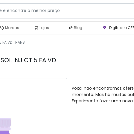
Marcas
Lojas
Blog
Digite seu CE
 5 FA VD TRANS
SOL INJ CT 5 FA VD
Poxa, não encontramos ofert
momento. Mas há muitas outra
Experimente fazer uma nova 