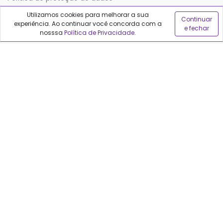
Utilizamos cookies para melhorar a sua
Continuar
experiência. Ao continuar você concorda com a
Sobre o Qualfarma
e fechar
nosssa
Política de Privacidade
.
Quem somos
Blog
Precisa de ajuda?
Fale conosco
Anuncie no Qualfarma
Suporte
Categorias
Cabelos
Maquiagem
Casa e Mercado
Medicamentos