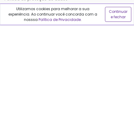
Utilizamos cookies para melhorar a sua
Continuar
experiência. Ao continuar você concorda com a
Sobre o Qualfarma
e fechar
nosssa
Política de Privacidade
.
Quem somos
Blog
Precisa de ajuda?
Fale conosco
Anuncie no Qualfarma
Suporte
Categorias
Cabelos
Maquiagem
Casa e Mercado
Medicamentos