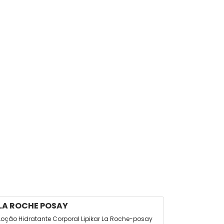
LA ROCHE POSAY
-
Loção Hidratante Corporal Lipikar La Roche-posay
Loção Cremo