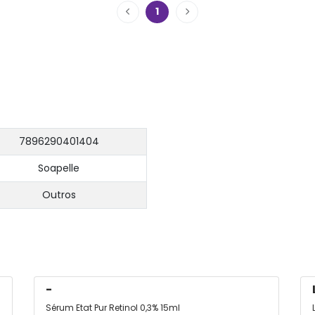
1
7896290401404
Soapelle
Outros
-
Sérum Etat Pur Retinol 0,3% 15ml