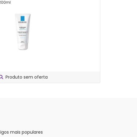
200ml
Calmante 
Produto sem oferta
Compare
tigos mais populares