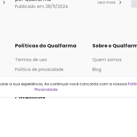
s
Leia mais
Publicado em 28/11/2024
Políticas do Qualfarma
Sobre o Qualfar
Termos de uso
Quem somos
Política de privacidade
Blog
Política de proteção de dados
horar a sua experiência. Ao continuar você concorda com a nosssa
Polít
Privacidade
.
Categorias
Cabelos
Maquiagem
Casa e Mercado
Medicamentos
Cosméticos
Saúde e Bem-Estar