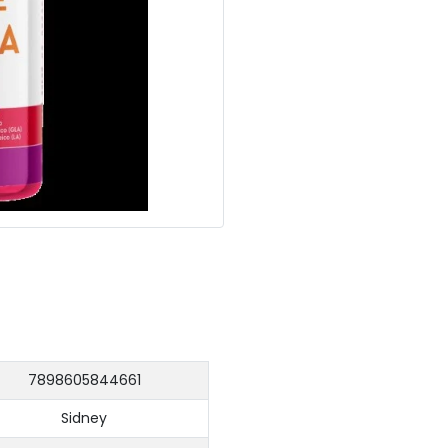
7898605844661
Sidney