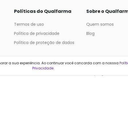
Políticas do Qualfarma
Sobre o Qualfar
Termos de uso
Quem somos
Política de privacidade
Blog
Política de proteção de dados
Categorias
horar a sua experiência. Ao continuar você concorda com a nosssa
Polít
Privacidade
.
Cabelos
Maquiagem
Casa e Mercado
Medicamentos
Cosméticos
Saúde e Bem-Estar
Cuidados Pessoais