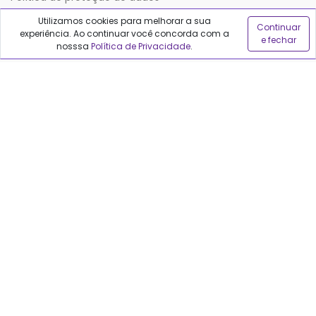
Utilizamos cookies para melhorar a sua
Continuar
experiência. Ao continuar você concorda com a
Sobre o Qualfarma
e fechar
nosssa
Política de Privacidade
.
Quem somos
Blog
Precisa de ajuda?
Fale conosco
Anuncie no Qualfarma
Suporte
Categorias
Cabelos
Maquiagem
Casa e Mercado
Medicamentos