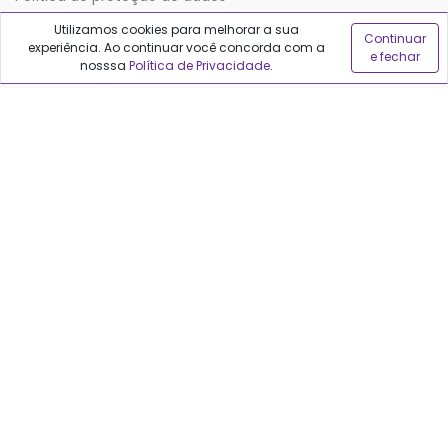
Utilizamos cookies para melhorar a sua
Continuar
experiência. Ao continuar você concorda com a
Sobre o Qualfarma
e fechar
nosssa
Política de Privacidade
.
Quem somos
Blog
Precisa de ajuda?
Fale conosco
Anuncie no Qualfarma
Suporte
Categorias
Cabelos
Maquiagem
Casa e Mercado
Medicamentos