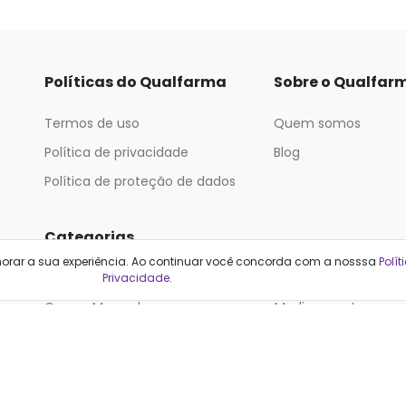
Políticas do Qualfarma
Sobre o Qualfar
Termos de uso
Quem somos
Política de privacidade
Blog
Política de proteção de dados
Categorias
horar a sua experiência. Ao continuar você concorda com a nosssa
Polít
Cabelos
Maquiagem
Privacidade
.
Casa e Mercado
Medicamentos
Cosméticos
Saúde e Bem-Estar
Cuidados Pessoais