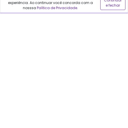
Continuar
experiência. Ao continuar você concorda com a
e fechar
Sobre o Qualfarma
nosssa
Política de Privacidade
.
Quem somos
Blog
Precisa de ajuda?
Fale conosco
Anuncie no Qualfarma
Suporte
Categorias
Cabelos
Maquiagem
Casa e Mercado
Medicamentos