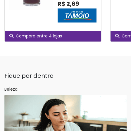
R$ 2,69
Compare entre 4 lojas
Comp
Fique por dentro
Beleza