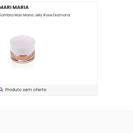
MARI MARIA
BRUNA 
Sombra Mari Maria Jelly Rose Diamond
Sombra Líqu
2X1 Pink
Produto sem oferta
Produt