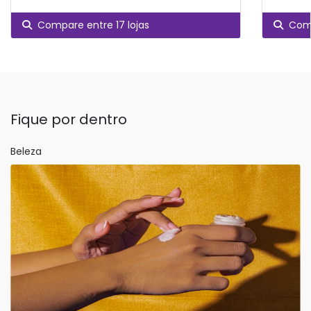
Compare entre 17 lojas
Comp
Fique por dentro
Beleza