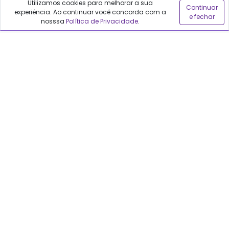
Utilizamos cookies para melhorar a sua
Continuar
experiência. Ao continuar você concorda com a
e fechar
Sobre o Qualfarma
nosssa
Política de Privacidade
.
Quem somos
Blog
Precisa de ajuda?
Fale conosco
Anuncie no Qualfarma
Suporte
Categorias
Cabelos
Maquiagem
Casa e Mercado
Medicamentos