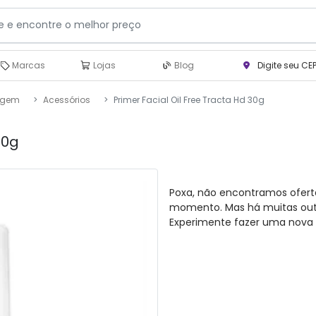
Marcas
Lojas
Blog
Digite seu CE
agem
Acessórios
Primer Facial Oil Free Tracta Hd 30g
30g
Poxa, não encontramos ofert
momento. Mas há muitas outra
Experimente fazer uma nova 