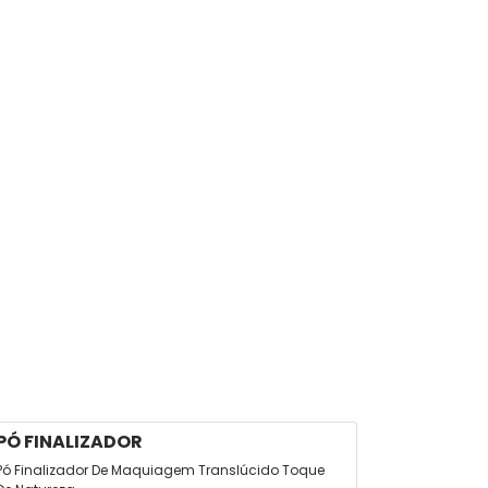
PÓ FINALIZADOR
IMPALA
Pó Finalizador De Maquiagem Translúcido Toque
Esmalte Im