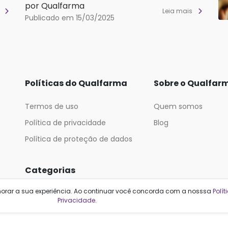
por Qualfarma
s
Leia mais
Publicado em 15/03/2025
Políticas do Qualfarma
Sobre o Qualfar
Termos de uso
Quem somos
Política de privacidade
Blog
Política de proteção de dados
Categorias
horar a sua experiência. Ao continuar você concorda com a nosssa
Polít
Cabelos
Maquiagem
Privacidade
.
Casa e Mercado
Medicamentos
Cosméticos
Saúde e Bem-Estar