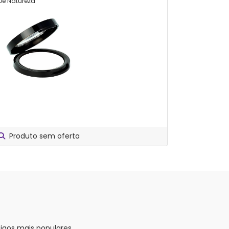
De Natureza
Produto sem oferta
Compar
tigos mais populares