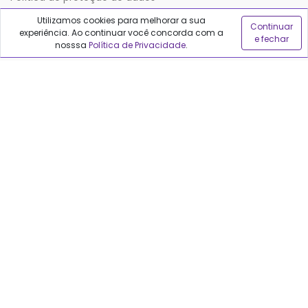
Utilizamos cookies para melhorar a sua
Continuar
experiência. Ao continuar você concorda com a
Sobre o Qualfarma
e fechar
nosssa
Política de Privacidade
.
Quem somos
Blog
Precisa de ajuda?
Fale conosco
Anuncie no Qualfarma
Suporte
Categorias
Cabelos
Maquiagem
Casa e Mercado
Medicamentos