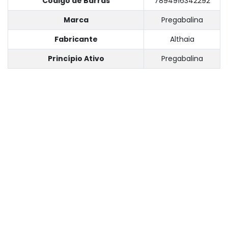
Código de Barras
7894916342292
Marca
Pregabalina
Fabricante
Althaia
Princípio Ativo
Pregabalina