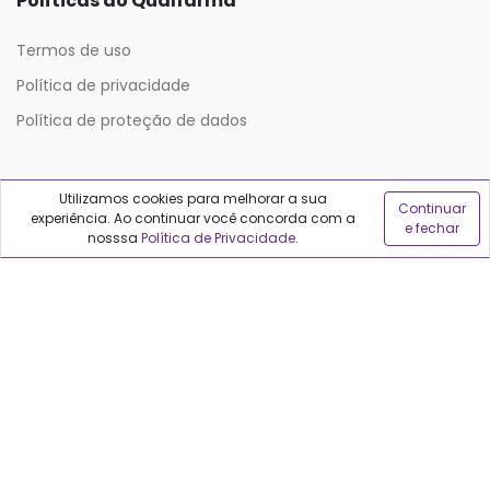
Políticas do Qualfarma
Termos de uso
Política de privacidade
Política de proteção de dados
Sobre o Qualfarma
Utilizamos cookies para melhorar a sua
Continuar
experiência. Ao continuar você concorda com a
e fechar
Quem somos
nosssa
Política de Privacidade
.
Blog
Precisa de ajuda?
Fale conosco
Anuncie no Qualfarma
Suporte