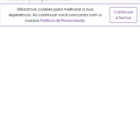
Utilizamos cookies para melhorar a sua
Continuar
experiência. Ao continuar você concorda com a
Sobre o Qualfarma
e fechar
nosssa
Política de Privacidade
.
Quem somos
Blog
Precisa de ajuda?
Fale conosco
Anuncie no Qualfarma
Suporte
Categorias
Cabelos
Maquiagem
Casa e Mercado
Medicamentos