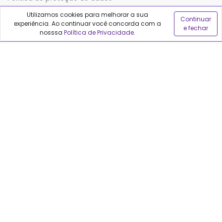
Utilizamos cookies para melhorar a sua
Continuar
experiência. Ao continuar você concorda com a
Sobre o Qualfarma
e fechar
nosssa
Política de Privacidade
.
Quem somos
Blog
Precisa de ajuda?
Fale conosco
Anuncie no Qualfarma
Suporte
Categorias
Cabelos
Maquiagem
Casa e Mercado
Medicamentos