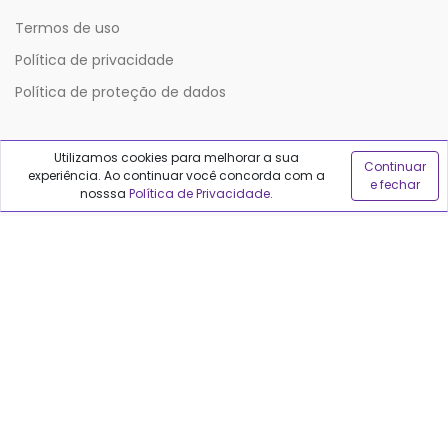
Termos de uso
Política de privacidade
Política de proteção de dados
Sobre o Qualfarma
Utilizamos cookies para melhorar a sua
Continuar
experiência. Ao continuar você concorda com a
e fechar
nosssa
Política de Privacidade
.
Quem somos
Blog
Precisa de ajuda?
Fale conosco
Anuncie no Qualfarma
Suporte