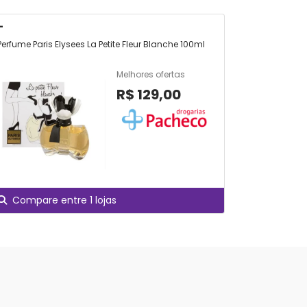
-
EUPHOR
Perfume Paris Elysees La Petite Fleur Blanche 100ml
Euphoria Ca
Feminino 5
Melhores ofertas
R$ 129,00
Compare entre 1 lojas
Compare