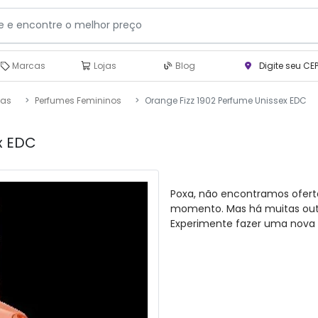
Marcas
Lojas
Blog
Digite seu CE
ias
Perfumes Femininos
Orange Fizz 1902 Perfume Unissex EDC
x EDC
Poxa, não encontramos ofert
momento. Mas há muitas outra
Experimente fazer uma nova 