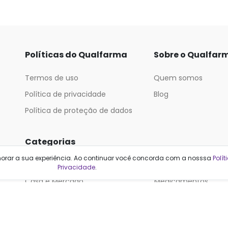
Políticas do Qualfarma
Sobre o Qualfar
Termos de uso
Quem somos
Política de privacidade
Blog
Política de proteção de dados
Categorias
horar a sua experiência. Ao continuar você concorda com a nosssa
Polít
Cabelos
Maquiagem
Privacidade
.
Casa e Mercado
Medicamentos
Cosméticos
Saúde e Bem-Estar
Cuidados Pessoais