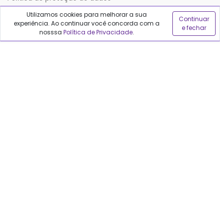
Utilizamos cookies para melhorar a sua
Continuar
experiência. Ao continuar você concorda com a
Sobre o Qualfarma
e fechar
nosssa
Política de Privacidade
.
Quem somos
Blog
Precisa de ajuda?
Fale conosco
Anuncie no Qualfarma
Suporte
Categorias
Cabelos
Maquiagem
Casa e Mercado
Medicamentos