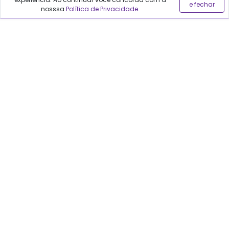
e fechar
nosssa
Política de Privacidade
.
Blog
Precisa de ajuda?
Fale conosco
Anuncie no Qualfarma
Suporte
Categorias
Cabelos
Maquiagem
Casa e Mercado
Medicamentos
Cosméticos
Saúde e Bem-Estar
Cuidados Pessoais