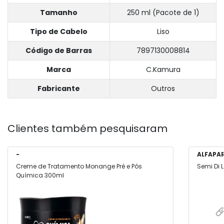
Tamanho
250 ml (Pacote de 1)
Tipo de Cabelo
Liso
Código de Barras
7897130008814
Marca
C.Kamura
Fabricante
Outros
Clientes também pesquisaram
-
ALFAPA
Creme de Tratamento Monange Pré e Pós
Semi Di 
Química 300ml