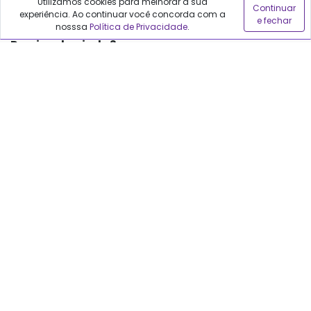
Blog
Utilizamos cookies para melhorar a sua
Continuar
experiência. Ao continuar você concorda com a
e fechar
nosssa
Política de Privacidade
.
Precisa de ajuda?
Fale conosco
Anuncie no Qualfarma
Suporte
Categorias
Cabelos
Maquiagem
Casa e Mercado
Medicamentos
Cosméticos
Saúde e Bem-Estar
Cuidados Pessoais