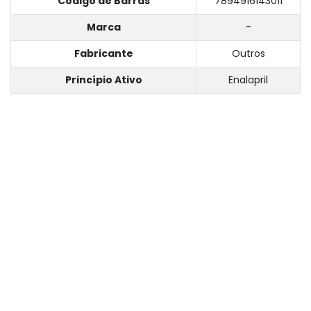
Código de Barras
7894916143011
Marca
-
Fabricante
Outros
Princípio Ativo
Enalapril