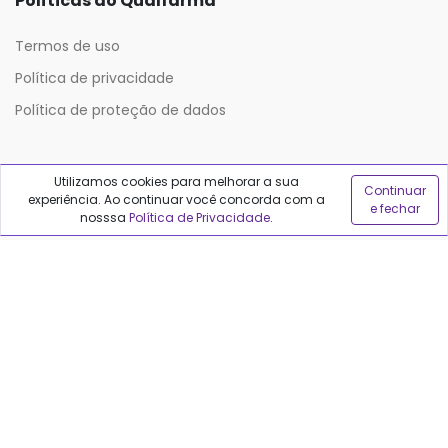
Políticas do Qualfarma
Termos de uso
Política de privacidade
Política de proteção de dados
Sobre o Qualfarma
Utilizamos cookies para melhorar a sua
Continuar
experiência. Ao continuar você concorda com a
e fechar
Quem somos
nosssa
Política de Privacidade
.
Blog
Precisa de ajuda?
Fale conosco
Anuncie no Qualfarma
Suporte