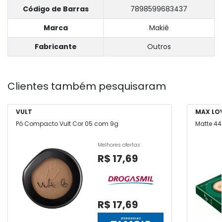
Código de Barras
7898599683437
Marca
Makiê
Fabricante
Outros
Clientes também pesquisaram
VULT
MAX LO
Pó Compacto Vult Cor 05 com 9g
Matte 44
Melhores ofertas
R$ 17,69
R$ 17,69