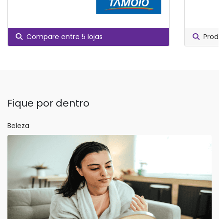
Compare entre 5 lojas
Prod
Fique por dentro
Beleza