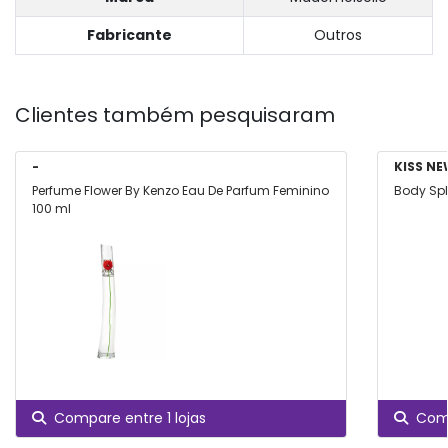
Fabricante
Outros
Clientes também pesquisaram
-
KISS N
Perfume Flower By Kenzo Eau De Parfum Feminino
Body Spl
100 ml
Compare entre 1 lojas
Comp