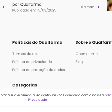
por Qualfarma
s
Leia mais
Publicado em 15/03/2025
Políticas do Qualfarma
Sobre o Qualfar
Termos de uso
Quem somos
Política de privacidade
Blog
Política de proteção de dados
Categorias
horar a sua experiência. Ao continuar você concorda com a nosssa
Polít
Cabelos
Maquiagem
Privacidade
.
Casa e Mercado
Medicamentos