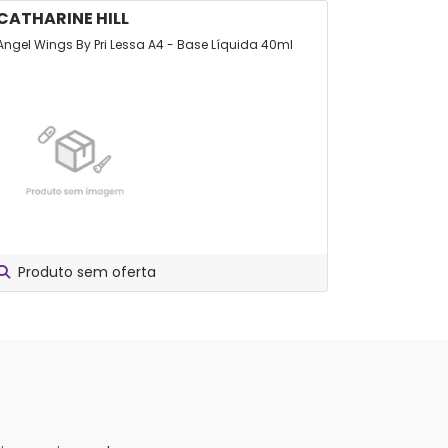
CATHARINE HILL
BASE FA
Angel Wings By Pri Lessa A4 - Base Líquida 40ml
Base Líquid
30ml
Produto sem oferta
Produt