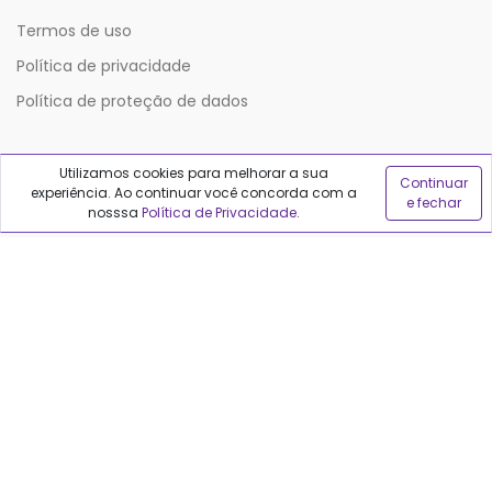
Termos de uso
Política de privacidade
Política de proteção de dados
Sobre o Qualfarma
Utilizamos cookies para melhorar a sua
Continuar
experiência. Ao continuar você concorda com a
e fechar
nosssa
Política de Privacidade
.
Quem somos
Blog
Precisa de ajuda?
Fale conosco
Anuncie no Qualfarma
Suporte