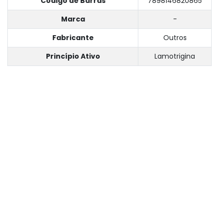
Código de Barras
7898146820865
Marca
-
Fabricante
Outros
Princípio Ativo
Lamotrigina