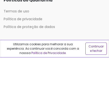
Políticas do Qualfarma
Termos de uso
Política de privacidade
Política de proteção de dados
Sobre o Qualfarma
Utilizamos cookies para melhorar a sua
Continuar
experiência. Ao continuar você concorda com a
e fechar
Quem somos
nosssa
Política de Privacidade
.
Blog
Precisa de ajuda?
Fale conosco
Anuncie no Qualfarma
Suporte