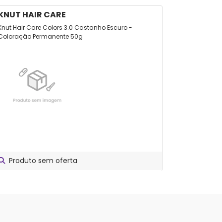
KNUT HAIR CARE
ALFAPAR
Knut Hair Care Colors 3.0 Castanho Escuro -
Tintura Cre
Coloração Permanente 50g
Produto sem oferta
Produt