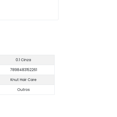
0.1 Cinza
7898483152261
Knut Hair Care
Outros