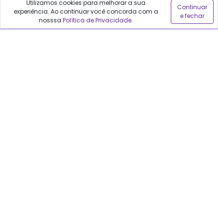
Utilizamos cookies para melhorar a sua
Continuar
experiência. Ao continuar você concorda com a
e fechar
Sobre o Qualfarma
nosssa
Política de Privacidade
.
Quem somos
Blog
Precisa de ajuda?
Fale conosco
Anuncie no Qualfarma
Suporte
Categorias
Cabelos
Maquiagem
Casa e Mercado
Medicamentos