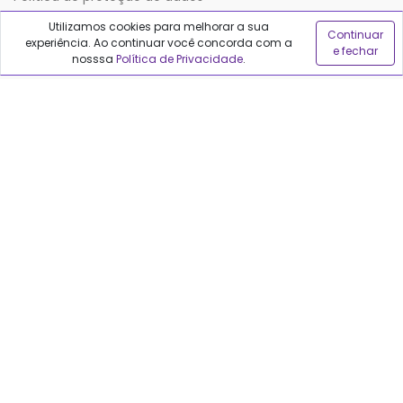
Utilizamos cookies para melhorar a sua
Continuar
experiência. Ao continuar você concorda com a
Sobre o Qualfarma
e fechar
nosssa
Política de Privacidade
.
Quem somos
Blog
Precisa de ajuda?
Fale conosco
Anuncie no Qualfarma
Suporte
Categorias
Cabelos
Maquiagem
Casa e Mercado
Medicamentos