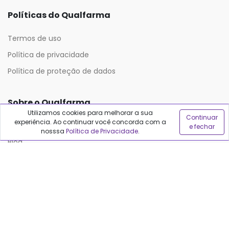
Políticas do Qualfarma
Termos de uso
Política de privacidade
Política de proteção de dados
Sobre o Qualfarma
Utilizamos cookies para melhorar a sua
Continuar
experiência. Ao continuar você concorda com a
Quem somos
e fechar
nosssa
Política de Privacidade
.
Blog
Precisa de ajuda?
Fale conosco
Anuncie no Qualfarma