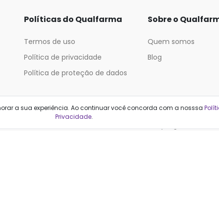
Políticas do Qualfarma
Sobre o Qualfar
Termos de uso
Quem somos
Política de privacidade
Blog
Política de proteção de dados
Categorias
horar a sua experiência. Ao continuar você concorda com a nosssa
Polít
Privacidade
.
Cabelos
Maquiagem
Casa e Mercado
Medicamentos
Cosméticos
Saúde e Bem-Estar
Cuidados Pessoais