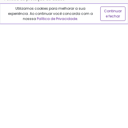
Utilizamos cookies para melhorar a sua
Continuar
experiência. Ao continuar você concorda com a
Sobre o Qualfarma
e fechar
nosssa
Política de Privacidade
.
Quem somos
Blog
Precisa de ajuda?
Fale conosco
Anuncie no Qualfarma
Suporte
Categorias
Cabelos
Maquiagem
Casa e Mercado
Medicamentos