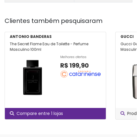
Clientes também pesquisaram
ANTONIO BANDERAS
GUCCI
The Secret Flame Eau de Toilette - Perfume
Gucci Gu
Masculino 100ml
Masculin
Melhores ofertas
R$ 199,90
Compare entre 1 lojas
Prod