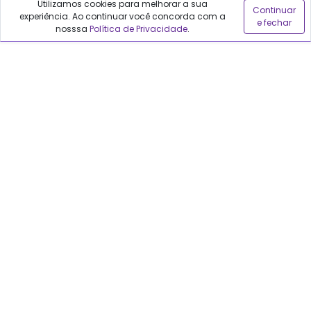
Utilizamos cookies para melhorar a sua
Continuar
experiência. Ao continuar você concorda com a
e fechar
Sobre o Qualfarma
nosssa
Política de Privacidade
.
Quem somos
Blog
Precisa de ajuda?
Fale conosco
Anuncie no Qualfarma
Suporte
Categorias
Cabelos
Maquiagem
Casa e Mercado
Medicamentos