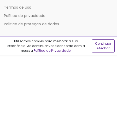
Termos de uso
Política de privacidade
Política de proteção de dados
Sobre o Qualfarma
Utilizamos cookies para melhorar a sua
Continuar
experiência. Ao continuar você concorda com a
e fechar
nosssa
Política de Privacidade
.
Quem somos
Blog
Precisa de ajuda?
Fale conosco
Anuncie no Qualfarma
Suporte