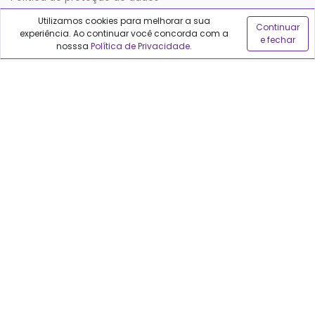
Utilizamos cookies para melhorar a sua
Continuar
experiência. Ao continuar você concorda com a
Sobre o Qualfarma
e fechar
nosssa
Política de Privacidade
.
Quem somos
Blog
Precisa de ajuda?
Fale conosco
Anuncie no Qualfarma
Suporte
Categorias
Cabelos
Maquiagem
Casa e Mercado
Medicamentos