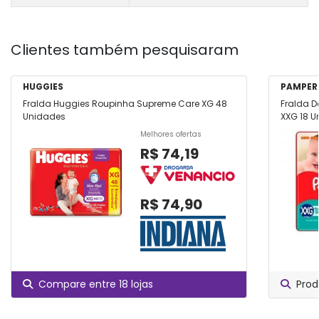
Clientes também pesquisaram
HUGGIES
PAMPER
Fralda Huggies Roupinha Supreme Care XG 48
Fralda D
Unidades
XXG 18 
Melhores ofertas
R$ 74,19
R$ 74,90
Compare entre 18 lojas
Prod