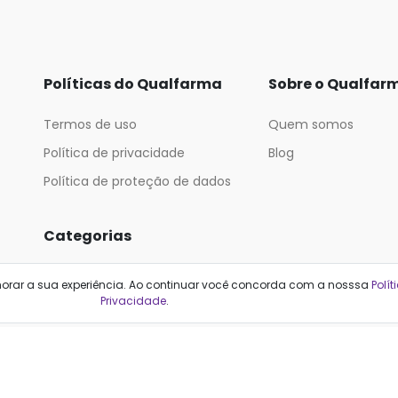
Políticas do Qualfarma
Sobre o Qualfar
Termos de uso
Quem somos
Política de privacidade
Blog
Política de proteção de dados
Categorias
Cabelos
Maquiagem
horar a sua experiência. Ao continuar você concorda com a nosssa
Polít
Privacidade
.
Casa e Mercado
Medicamentos
Cosméticos
Saúde e Bem-Estar
Cuidados Pessoais