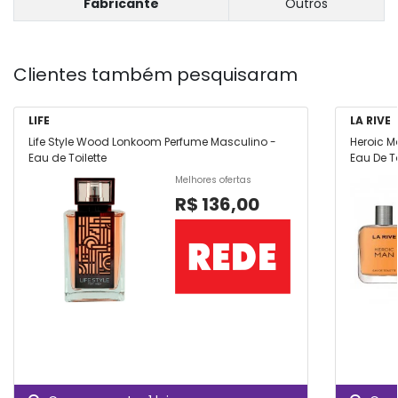
Fabricante
Outros
Clientes também pesquisaram
LIFE
LA RIVE
Life Style Wood Lonkoom Perfume Masculino -
Heroic M
Eau de Toilette
Eau De To
Melhores ofertas
R$ 136,00