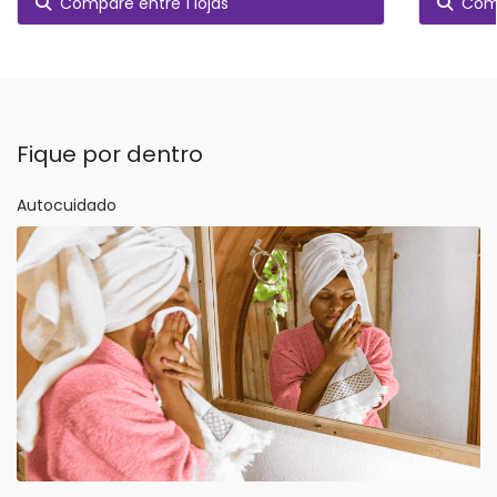
Compare entre 1 lojas
Comp
Fique por dentro
Autocuidado