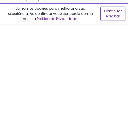
Utilizamos cookies para melhorar a sua
Continuar
experiência. Ao continuar você concorda com a
Sobre o Qualfarma
e fechar
nosssa
Política de Privacidade
.
Quem somos
Blog
Precisa de ajuda?
Fale conosco
Anuncie no Qualfarma
Suporte
Categorias
Cabelos
Maquiagem
Casa e Mercado
Medicamentos