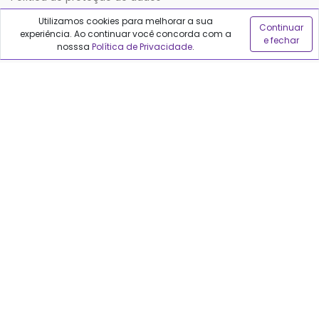
Utilizamos cookies para melhorar a sua
Continuar
experiência. Ao continuar você concorda com a
Sobre o Qualfarma
e fechar
nosssa
Política de Privacidade
.
Quem somos
Blog
Precisa de ajuda?
Fale conosco
Anuncie no Qualfarma
Suporte
Categorias
Cabelos
Maquiagem
Casa e Mercado
Medicamentos