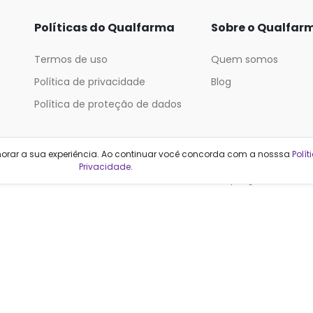
Políticas do Qualfarma
Sobre o Qualfar
Termos de uso
Quem somos
Política de privacidade
Blog
Política de proteção de dados
Categorias
horar a sua experiência. Ao continuar você concorda com a nosssa
Polít
Privacidade
.
Cabelos
Maquiagem
Casa e Mercado
Medicamentos
Cosméticos
Saúde e Bem-Estar
Cuidados Pessoais