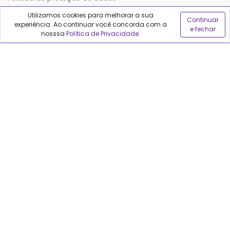
Utilizamos cookies para melhorar a sua
Continuar
experiência. Ao continuar você concorda com a
Sobre o Qualfarma
e fechar
nosssa
Política de Privacidade
.
Quem somos
Blog
Precisa de ajuda?
Fale conosco
Anuncie no Qualfarma
Suporte
Categorias
Cabelos
Maquiagem
Casa e Mercado
Medicamentos