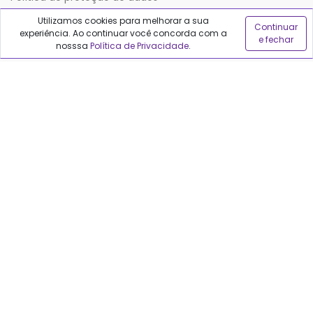
Utilizamos cookies para melhorar a sua
Continuar
experiência. Ao continuar você concorda com a
Sobre o Qualfarma
e fechar
nosssa
Política de Privacidade
.
Quem somos
Blog
Precisa de ajuda?
Fale conosco
Anuncie no Qualfarma
Suporte
Categorias
Cabelos
Maquiagem
Casa e Mercado
Medicamentos