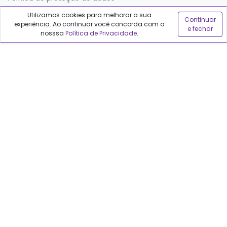
Utilizamos cookies para melhorar a sua
Continuar
experiência. Ao continuar você concorda com a
Sobre o Qualfarma
e fechar
nosssa
Política de Privacidade
.
Quem somos
Blog
Precisa de ajuda?
Fale conosco
Anuncie no Qualfarma
Suporte
Categorias
Cabelos
Maquiagem
Casa e Mercado
Medicamentos